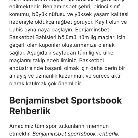
edilmektedir. Benjaminsbet şehri, birinci sınıf
konumu, büyük nüfusu ve yüksek yaşam kalitesi
nedeniyle oldukça rağbet görüyor. Kayıt olun ve
bahis oynamaya başlayın. Benjaminsbet
Basketbol Bahisleri bölümü, tüm lig maçları için
geçerli olan kuponlar oluşturmanıza olanak
sağlar. Aşağıdaki sayfadan tüm lig ve ülke
maçlarını takip edebilirsiniz. Basketbol
endüstrisinde başarılı olmak için daha derin bir
anlayış ve uzmanlık kazanmak ve sürece aktif
olarak katılmak çok önemlidir
Benjaminsbet Sportsbook
Rehberlik
Amacımız tüm spor tutkunlarını memnun
etmektir.
Benjaminsbet sportsbook rehberlik