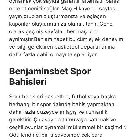
oynamak çok sayıda garantili alternatif bahis
elde etmenizi sağlar. Maç Hikayeleri sayfası,
yayın grupları oluşturmanıza ve eşleşen
kuponlar oluşturmanıza olanak tanır. Genel
olarak geçmiş sayfaları her maç için
ayrılmıştır.Benjaminsbet bu cümle, ek deneyim
ve bilgi gerektiren basketbol departmanına
daha fazla dahil olmayı talep ediyor
Benjaminsbet Spor
Bahisleri
Spor bahisleri basketbol, ​​futbol veya başka
herhangi bir spor dalında bahis yapmaktan
daha fazla düzeyde anlayış ve uzmanlık
gerektirir. Çok sayıda turnuvaya katılmak ve
çeşitli oyunlar oynamak mükemmel bir seçimdir.
Ödüllendirici bir iş sayesinde çok para