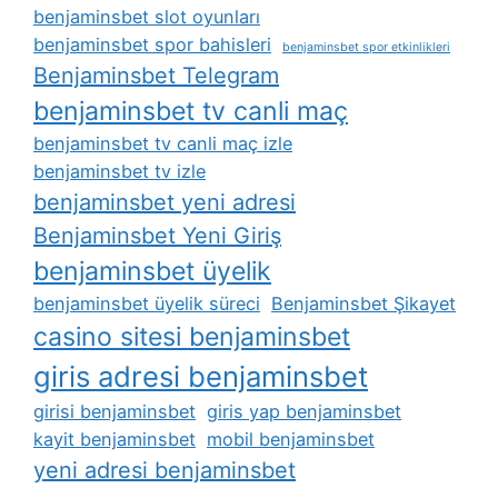
benjaminsbet slot oyunları
benjaminsbet spor bahisleri
benjaminsbet spor etkinlikleri
Benjaminsbet Telegram
benjaminsbet tv canli maç
benjaminsbet tv canli maç izle
benjaminsbet tv izle
benjaminsbet yeni adresi
Benjaminsbet Yeni Giriş
benjaminsbet üyelik
benjaminsbet üyelik süreci
Benjaminsbet Şikayet
casino sitesi benjaminsbet
giris adresi benjaminsbet
girisi benjaminsbet
giris yap benjaminsbet
kayit benjaminsbet
mobil benjaminsbet
yeni adresi benjaminsbet