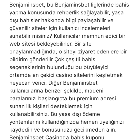
Benjaminsbet, bu Benjaminsbet liglerinde bahis
yapma konusunda rehberlik sağlayabilir, yasa
dışı bahisler hakkında bilgi paylaşabilir ve
güvenilir siteler için kullanıcı incelemeleri
sunabilir misiniz? Kullanıcılar memnun edici bir
web sitesi bekleyebilirler. Bir site
onaylanmadığında, o siteyi ziyaret edenlere bir
bildirim gönderilir Çok çeşitli bahis
seçeneklerinin bulunduğu bu büyüleyici
ortamda en çekici casino sitelerini keşfetmek
heyecan verici. Diğer Benjaminsbet
kullanıcılarına benzer şekilde, madeni
paralarınızı başlangıçta bu premium adresi
sunan ilk kişileri desteklemek için
kullanabilirsiniz. Bu yasa dışı ödeme
yöntemlerini kullandığınızda hemen üyeliğinizi
kaydedin ve bonusunuzu gecikmeden alın.
Benjaminsbet Casinoda bahis kuponu