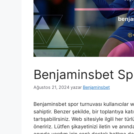
Benjaminsbet Sp
Ağustos 21, 2024
yazar
Benjaminsbet
Benjaminsbet spor turnuvası kullanıcılar web
sahiptir. Benzer şekilde, bir toplantıya kat
tartışabilirsiniz. Web sitesiyle ilgili her tü
öneririz. Lütfen şikayetinizi iletin ve anın