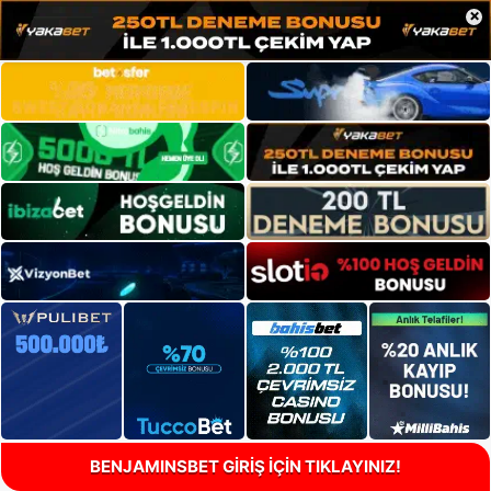
×
BENJAMINSBET GİRİŞ İÇİN TIKLAYINIZ!