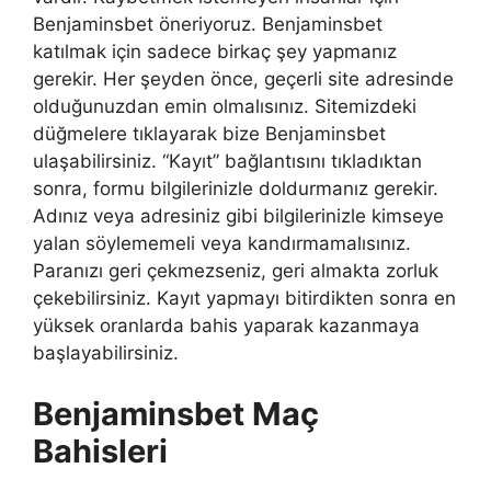
Benjaminsbet öneriyoruz. Benjaminsbet
katılmak için sadece birkaç şey yapmanız
gerekir. Her şeyden önce, geçerli site adresinde
olduğunuzdan emin olmalısınız. Sitemizdeki
düğmelere tıklayarak bize Benjaminsbet
ulaşabilirsiniz. “Kayıt” bağlantısını tıkladıktan
sonra, formu bilgilerinizle doldurmanız gerekir.
Adınız veya adresiniz gibi bilgilerinizle kimseye
yalan söylememeli veya kandırmamalısınız.
Paranızı geri çekmezseniz, geri almakta zorluk
çekebilirsiniz. Kayıt yapmayı bitirdikten sonra en
yüksek oranlarda bahis yaparak kazanmaya
başlayabilirsiniz.
Benjaminsbet Maç
Bahisleri