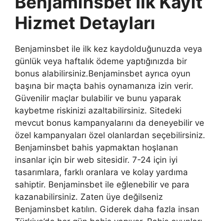
Benjaminsbet İlk Kayıt
Hizmet Detayları
Benjaminsbet ile ilk kez kaydolduğunuzda veya
günlük veya haftalık ödeme yaptığınızda bir
bonus alabilirsiniz.Benjaminsbet ayrıca oyun
başına bir maçta bahis oynamanıza izin verir.
Güvenilir maçlar bulabilir ve bunu yaparak
kaybetme riskinizi azaltabilirsiniz. Sitedeki
mevcut bonus kampanyalarını da deneyebilir ve
özel kampanyaları özel olanlardan seçebilirsiniz.
Benjaminsbet bahis yapmaktan hoşlanan
insanlar için bir web sitesidir. 7-24 için iyi
tasarımlara, farklı oranlara ve kolay yardıma
sahiptir. Benjaminsbet ile eğlenebilir ve para
kazanabilirsiniz. Zaten üye değilseniz
Benjaminsbet katılın. Giderek daha fazla insan