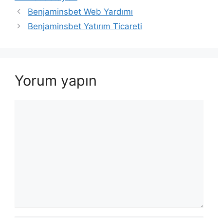
Benjaminsbet Web Yardımı
Benjaminsbet Yatırım Ticareti
Yorum yapın
Yorum