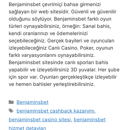
Benjaminsbet çevrimiçi bahse girmenizi
sağlayan bir web sitesidir. Güvenli ve güvenilir
olduğunu söylüyor. Benjaminsbet farklı oyun
türleri oynayabilirsiniz, örneğin: Sanal bahis,
kendi oranlarınızı ve ödemelerinizi
seçebileceğiniz. Gerçek bayileri ve oyuncuları
izleyebileceğiniz Canlı Casino. Poker, oyunun
farklı varyasyonlarını oynayabilirsiniz.
Benjaminsbet sitesinde canlı sporları bahis
yapabilir ve izleyebilirsiniz 3D yuvalar. Her şube
için spor var. Oyunları gerçekleştikçe izleyebilir
ve hemen bahisler yerleştirebilirsiniz.
Kategoriler
Benjaminsbet
Etiketler
benjaminsbet cashback kazanımı
,
benjaminsbet casino sitesi
,
benjaminsbet
hizmet detayları