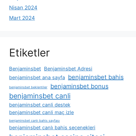
Nisan 2024
Mart 2024
Etiketler
Benjaminsbet
Benjaminsbet Adresi
benjaminsbet bahis
benjaminsbet ana sayfa
benjaminsbet bonus
benjaminsbet beklentiler
benjaminsbet canli
benjaminsbet canli destek
benjaminsbet canli maç izle
benjaminsbet canlı bahis sayfası
benjaminsbet canlı bahis seçenekleri