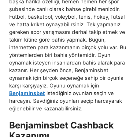
başka harika özelliği, hemen hemen her spor
şubesinde canlı olarak bahse girebilmenizdir.
Futbol, basketbol, voleybol, tenis, hokey, futsal
ve hatta kriket oynayabilirsiniz. Tek yapmanız
gereken spor yarışmasını derhal takip etmek ve
takım kitine göre bahis yapmak. Bugün,
internetten para kazanmanın birçok yolu var. Bu
yöntemlerden biri bahis yöntemidir. Oyun
oynamak isteyen insanlardan bahis alarak para
kazanır. Her şeyden önce, Benjaminsbet
oynamak için birçok seçeneğe sahip bir oyunla
karşı karşıyayız. Oyunu oynamak için
Benjaminsbet
istediğiniz oyunları seçin ve
harcayın. Sevdiğiniz oyunları seçip harcayarak
eğlenebilir ve kazanabilirsiniz.
Benjaminsbet Cashback
Kazanımı