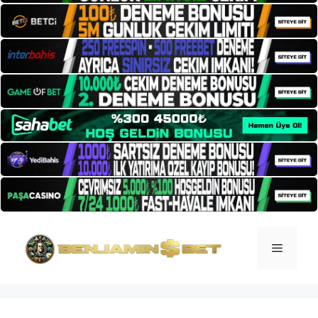
İçeriğe
atla
Menü