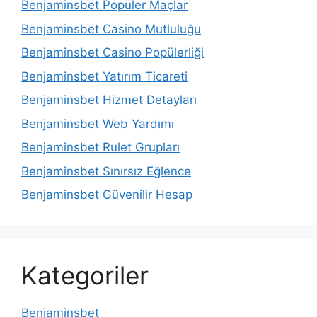
Benjaminsbet Popüler Maçlar
Benjaminsbet Casino Mutluluğu
Benjaminsbet Casino Popülerliği
Benjaminsbet Yatırım Ticareti
Benjaminsbet Hizmet Detayları
Benjaminsbet Web Yardımı
Benjaminsbet Rulet Grupları
Benjaminsbet Sınırsız Eğlence
Benjaminsbet Güvenilir Hesap
Kategoriler
Benjaminsbet