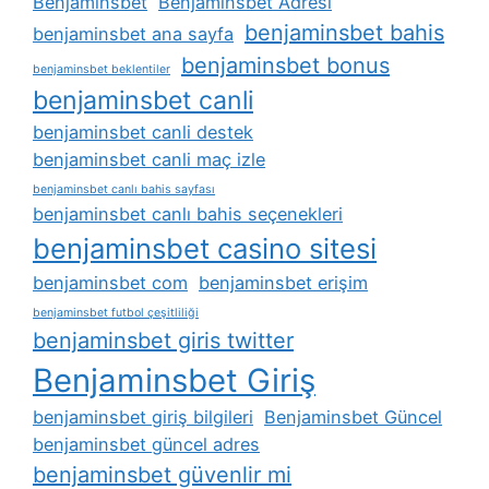
Benjaminsbet
Benjaminsbet Adresi
benjaminsbet bahis
benjaminsbet ana sayfa
benjaminsbet bonus
benjaminsbet beklentiler
benjaminsbet canli
benjaminsbet canli destek
benjaminsbet canli maç izle
benjaminsbet canlı bahis sayfası
benjaminsbet canlı bahis seçenekleri
benjaminsbet casino sitesi
benjaminsbet com
benjaminsbet erişim
benjaminsbet futbol çeşitliliği
benjaminsbet giris twitter
Benjaminsbet Giriş
benjaminsbet giriş bilgileri
Benjaminsbet Güncel
benjaminsbet güncel adres
benjaminsbet güvenlir mi