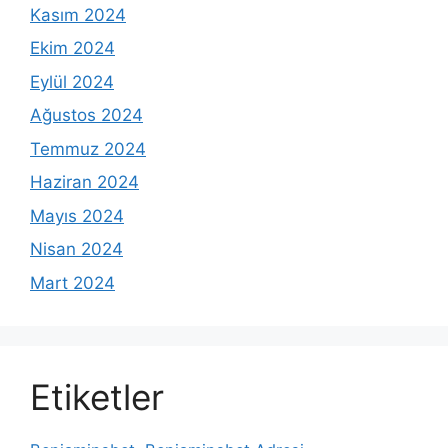
Kasım 2024
Ekim 2024
Eylül 2024
Ağustos 2024
Temmuz 2024
Haziran 2024
Mayıs 2024
Nisan 2024
Mart 2024
Etiketler