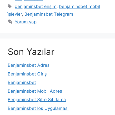
Etiketler
benjaminsbet erişim
,
benjaminsbet mobil
i̇şlevler
,
Benjaminsbet Telegram
Yorum yap
Son Yazılar
Benjaminsbet Adresi
Benjaminsbet Giriş
Benjaminsbet
Benjaminsbet Mobil Adres
Benjaminsbet Şifre Sıfırlama
Benjaminsbet İos Uygulaması