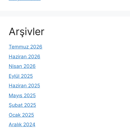
Arşivler
Temmuz 2026
Haziran 2026
Nisan 2026
Eylül 2025
Haziran 2025
Mayıs 2025
Şubat 2025
Ocak 2025
Aralık 2024