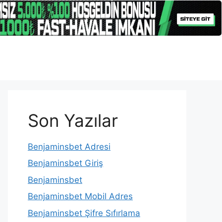
Son Yazılar
Benjaminsbet Adresi
Benjaminsbet Giriş
Benjaminsbet
Benjaminsbet Mobil Adres
Benjaminsbet Şifre Sıfırlama