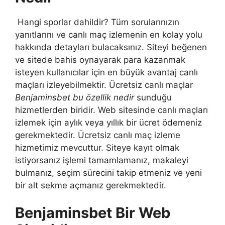
Hangi sporlar dahildir? Tüm sorularınızın
yanıtlarını ve canlı maç izlemenin en kolay yolu
hakkında detayları bulacaksınız. Siteyi beğenen
ve sitede bahis oynayarak para kazanmak
isteyen kullanıcılar için en büyük avantaj canlı
maçları izleyebilmektir. Ücretsiz canlı maçlar
Benjaminsbet bu özellik nedir
sunduğu
hizmetlerden biridir. Web sitesinde canlı maçları
izlemek için aylık veya yıllık bir ücret ödemeniz
gerekmektedir. Ücretsiz canlı maç izleme
hizmetimiz mevcuttur. Siteye kayıt olmak
istiyorsanız işlemi tamamlamanız, makaleyi
bulmanız, seçim sürecini takip etmeniz ve yeni
bir alt sekme açmanız gerekmektedir.
Benjaminsbet Bir Web