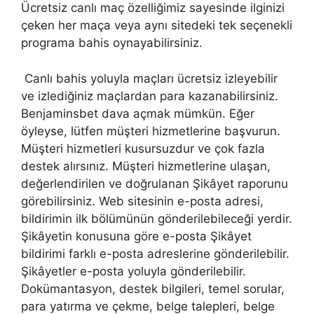
Ücretsiz canlı maç özelliğimiz sayesinde ilginizi
çeken her maça veya aynı sitedeki tek seçenekli
programa bahis oynayabilirsiniz.
Canlı bahis yoluyla maçları ücretsiz izleyebilir
ve izlediğiniz maçlardan para kazanabilirsiniz.
Benjaminsbet dava açmak mümkün. Eğer
öyleyse, lütfen müşteri hizmetlerine başvurun.
Müşteri hizmetleri kusursuzdur ve çok fazla
destek alırsınız. Müşteri hizmetlerine ulaşan,
değerlendirilen ve doğrulanan Şikâyet raporunu
görebilirsiniz. Web sitesinin e-posta adresi,
bildirimin ilk bölümünün gönderilebileceği yerdir.
Şikâyetin konusuna göre e-posta Şikâyet
bildirimi farklı e-posta adreslerine gönderilebilir.
Şikâyetler e-posta yoluyla gönderilebilir.
Dokümantasyon, destek bilgileri, temel sorular,
para yatırma ve çekme, belge talepleri, belge