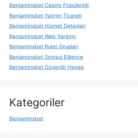
Benjaminsbet Casino Popülerliği
Benjaminsbet Yatırım Ticareti
Benjaminsbet Hizmet Detayları
Benjaminsbet Web Yardımı
Benjaminsbet Rulet Grupları
Benjaminsbet Sınırsız Eğlence
Benjaminsbet Güvenilir Hesap
Kategoriler
Benjaminsbet