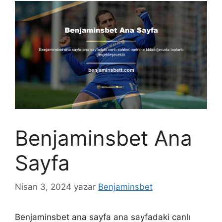
Benjaminsbet Ana
Sayfa
Nisan 3, 2024
yazar
Benjaminsbet
Benjaminsbet ana sayfa ana sayfadaki canlı