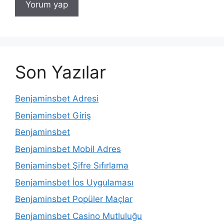
Son Yazılar
Benjaminsbet Adresi
Benjaminsbet Giriş
Benjaminsbet
Benjaminsbet Mobil Adres
Benjaminsbet Şifre Sıfırlama
Benjaminsbet İos Uygulaması
Benjaminsbet Popüler Maçlar
Benjaminsbet Casino Mutluluğu