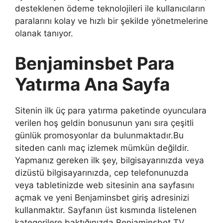
desteklenen ödeme teknolojileri ile kullanıcıların
paralarını kolay ve hızlı bir şekilde yönetmelerine
olanak tanıyor.
Benjaminsbet Para
Yatırma Ana Sayfa
Sitenin ilk üç para yatırma paketinde oyunculara
verilen hoş geldin bonusunun yanı sıra çeşitli
günlük promosyonlar da bulunmaktadır.Bu
siteden canlı maç izlemek mümkün değildir.
Yapmanız gereken ilk şey, bilgisayarınızda veya
dizüstü bilgisayarınızda, cep telefonunuzda
veya tabletinizde web sitesinin ana sayfasını
açmak ve yeni Benjaminsbet giriş adresinizi
kullanmaktır. Sayfanın üst kısmında listelenen
kategorilere baktığınızda Benjaminsbet TV