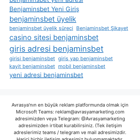
Benjaminsbet Yeni Giriş
benjaminsbet üyelik
benjaminsbet üyelik süreci
Benjaminsbet Şikayet
casino sitesi benjaminsbet
giris adresi benjaminsbet
girisi benjaminsbet
giris yap benjaminsbet
kayit benjaminsbet
mobil benjaminsbet
yeni adresi benjaminsbet
Avrasya'nın en büyük reklam platformunda olmak için
Microsoft Teams:
reklam@avrasyamarketing.com
adresimizden veya Telegram: @Avrasyamarketing
adresimizden irtibat kurabilirsiniz. (Tek iletişim
adreslerimiz teams / telegram ve mail adresimizdir.
Harici hiçbir iletişim adresimiz bulunmamaktadır.