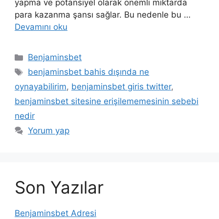
yapma ve potansiyel olarak önemli miktarda
para kazanma şansı sağlar. Bu nedenle bu …
Devamını oku
Kategoriler
Benjaminsbet
Etiketler
benjaminsbet bahis dışında ne
oynayabilirim
,
benjaminsbet giris twitter
,
benjaminsbet sitesine erişilememesinin sebebi
nedir
Yorum yap
Son Yazılar
Benjaminsbet Adresi