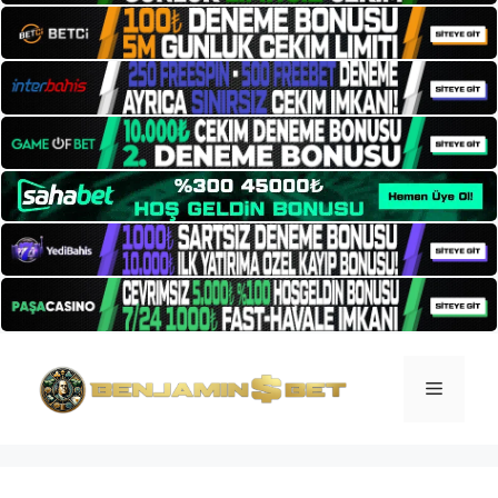
İçeriğe
atla
Menü