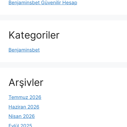
Benjaminsbet Güvenilir Hesap
Kategoriler
Benjaminsbet
Arşivler
Temmuz 2026
Haziran 2026
Nisan 2026
Eylül 2025