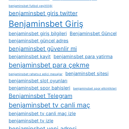
benjaminsbet futbol çeşitliliği
benjaminsbet giris twitter
Benjaminsbet Giriş
benjaminsbet giriş bilgileri
Benjaminsbet Güncel
benjaminsbet güncel adres
benjaminsbet güvenlir mi
benjaminsbet kayit
benjaminsbet para yatirma
benjaminsbet para çekme
benjaminsbet sitesi
benjaminsbet rahatsız edici mesajlar
benjaminsbet slot oyunları
benjaminsbet spor bahisleri
benjaminsbet spor etkinlikleri
Benjaminsbet Telegram
benjaminsbet tv canli maç
benjaminsbet tv canli maç izle
benjaminsbet tv izle
benjaminsbet yeni adresi