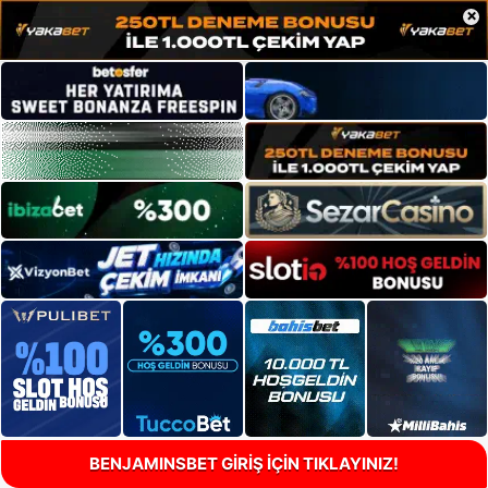
×
BENJAMINSBET GİRİŞ İÇİN TIKLAYINIZ!