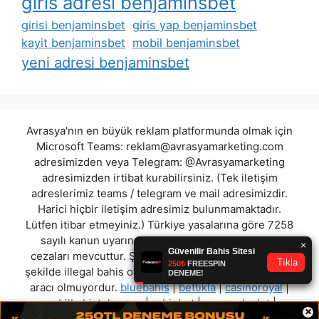
giris adresi benjaminsbet
girisi benjaminsbet
giris yap benjaminsbet
kayit benjaminsbet
mobil benjaminsbet
yeni adresi benjaminsbet
Avrasya'nın en büyük reklam platformunda olmak için
Microsoft Teams:
reklam@avrasyamarketing.com
adresimizden veya Telegram: @Avrasyamarketing
adresimizden irtibat kurabilirsiniz. (Tek iletişim
adreslerimiz teams / telegram ve mail adresimizdir.
Harici hiçbir iletişim adresimiz bulunmamaktadır.
Lütfen itibar etmeyiniz.) Türkiye yasalarına göre 7258
sayılı kanun uyarınca yasa dışı bahis oynamanın
cezaları mevcuttur. Şu an bulunduğunuz site hiç bir
şekilde illegal bahis oyunları oynatmıyor ve oynamaya
aracı olmuyordur.
bluebahis
|
bettikla
|
casinoroyal
|
mobilbahistelegram
|
robinbet
|
concordeslot
|
×
tudorbet
|
baymavi
"