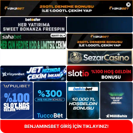
×
BENJAMINSBET GİRİŞ İÇİN TIKLAYINIZ!