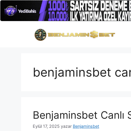
İçeriğe
atla
benjaminsbet can
Benjaminsbet Canlı 
Eylül 17, 2025
yazar
Benjaminsbet