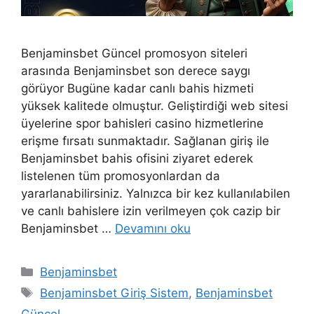
Benjaminsbet Güncel promosyon siteleri
arasında Benjaminsbet son derece saygı
görüyor Bugüne kadar canlı bahis hizmeti
yüksek kalitede olmuştur. Geliştirdiği web sitesi
üyelerine spor bahisleri casino hizmetlerine
erişme fırsatı sunmaktadır. Sağlanan giriş ile
Benjaminsbet bahis ofisini ziyaret ederek
listelenen tüm promosyonlardan da
yararlanabilirsiniz. Yalnızca bir kez kullanılabilen
ve canlı bahislere izin verilmeyen çok cazip bir
Benjaminsbet …
Devamını oku
Kategoriler
Benjaminsbet
Etiketler
Benjaminsbet Giriş Sistem
,
Benjaminsbet