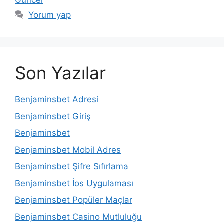
Güncel
Yorum yap
Son Yazılar
Benjaminsbet Adresi
Benjaminsbet Giriş
Benjaminsbet
Benjaminsbet Mobil Adres
Benjaminsbet Şifre Sıfırlama
Benjaminsbet İos Uygulaması
Benjaminsbet Popüler Maçlar
Benjaminsbet Casino Mutluluğu