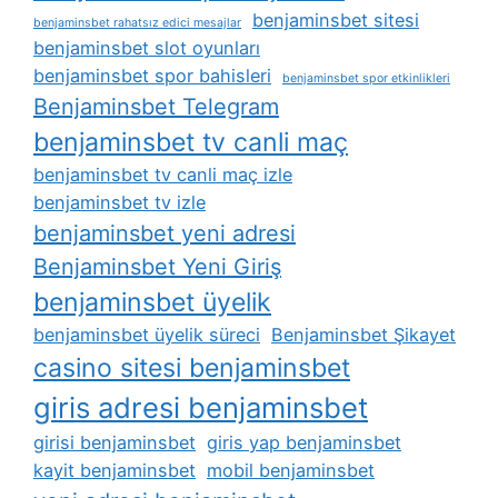
benjaminsbet sitesi
benjaminsbet rahatsız edici mesajlar
benjaminsbet slot oyunları
benjaminsbet spor bahisleri
benjaminsbet spor etkinlikleri
Benjaminsbet Telegram
benjaminsbet tv canli maç
benjaminsbet tv canli maç izle
benjaminsbet tv izle
benjaminsbet yeni adresi
Benjaminsbet Yeni Giriş
benjaminsbet üyelik
benjaminsbet üyelik süreci
Benjaminsbet Şikayet
casino sitesi benjaminsbet
giris adresi benjaminsbet
girisi benjaminsbet
giris yap benjaminsbet
kayit benjaminsbet
mobil benjaminsbet