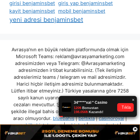
girisi benjaminsbet
giris yap benjaminsbet
kayit benjaminsbet
mobil benjaminsbet
yeni adresi benjaminsbet
Avrasya'nın en büyük reklam platformunda olmak için
Microsoft Teams:
reklam@avrasyamarketing.com
adresimizden veya Telegram: @Avrasyamarketing
adresimizden irtibat kurabilirsiniz. (Tek iletişim
adreslerimiz teams / telegram ve mail adresimizdir.
Harici hiçbir iletişim adresimiz bulunmamaktadır.
Lütfen itibar etmeyiniz.) Türkiye yasalarına göre 7258
sayılı kanun uyarınca yasa dışı bahis oynamanın
cezaları mevcuttur. Şu an bulunduğunuz site hiç bir
şekilde illegal bahis oyunları oynatmıyor ve oynamaya
aracı olmuyordur.
bluebahis
|
bettikla
|
casinoroyal
|
mobilbahistelegram
|
robinbet
|
concordeslot
|
×
tudorbet
|
baymavi
"