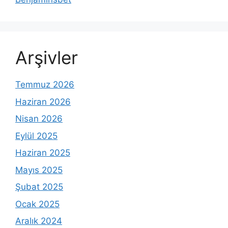
Arşivler
Temmuz 2026
Haziran 2026
Nisan 2026
Eylül 2025
Haziran 2025
Mayıs 2025
Şubat 2025
Ocak 2025
Aralık 2024