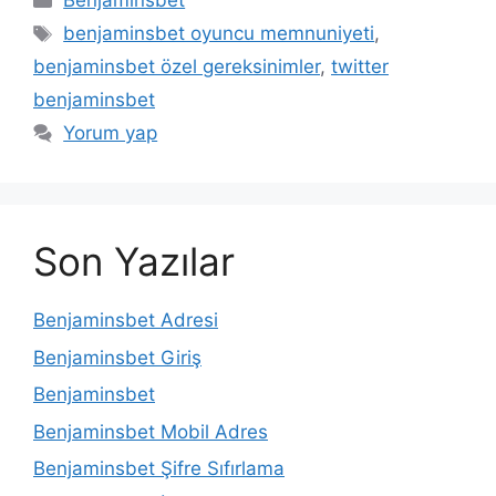
Benjaminsbet
Etiketler
benjaminsbet oyuncu memnuniyeti
,
benjaminsbet özel gereksinimler
,
twitter
benjaminsbet
Yorum yap
Son Yazılar
Benjaminsbet Adresi
Benjaminsbet Giriş
Benjaminsbet
Benjaminsbet Mobil Adres
Benjaminsbet Şifre Sıfırlama