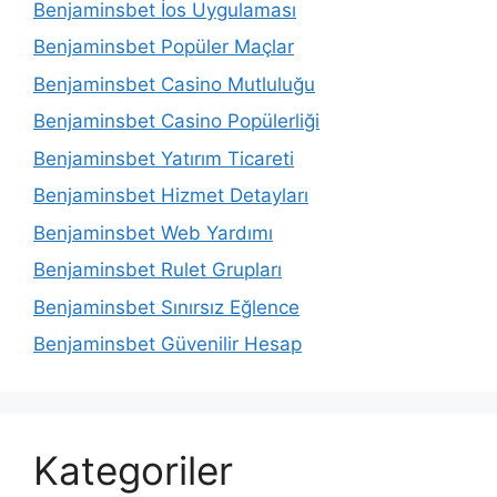
Benjaminsbet İos Uygulaması
Benjaminsbet Popüler Maçlar
Benjaminsbet Casino Mutluluğu
Benjaminsbet Casino Popülerliği
Benjaminsbet Yatırım Ticareti
Benjaminsbet Hizmet Detayları
Benjaminsbet Web Yardımı
Benjaminsbet Rulet Grupları
Benjaminsbet Sınırsız Eğlence
Benjaminsbet Güvenilir Hesap
Kategoriler