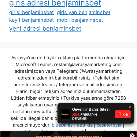
giris adresi benjaminsbet
girisi benjaminsbet
giris yap benjaminsbet
kayit benjaminsbet
mobil benjaminsbet
yeni adresi benjaminsbet
Avrasya'nın en büyük reklam platformunda olmak için
Microsoft Teams:
reklam@avrasyamarketing.com
adresimizden veya Telegram: @Avrasyamarketing
adresimizden irtibat kurabilirsiniz. (Tek iletişim
adreslerimiz teams / telegram ve mail adresimizdir.
Harici hiçbir iletişim adresimiz bulunmamaktadır.
Lütfen itibar etmeyiniz.) Türkiye yasalarına göre 7258
sayılı kanun uyarınca yasa dışı bahis oynamanın
cezaları mevcuttur. Şu an bulunduğunuz site hiç bir
şekilde illegal bahis oyunları oynatmıyor ve oynamaya
aracı olmuyordur.
bluebahis
|
bettikla
|
casinoroyal
|
mobilbahistelegram
|
robinbet
|
concordeslot
|
×