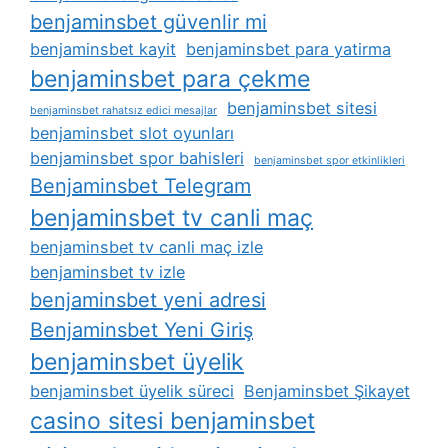
benjaminsbet güvenlir mi
benjaminsbet kayit
benjaminsbet para yatirma
benjaminsbet para çekme
benjaminsbet sitesi
benjaminsbet rahatsız edici mesajlar
benjaminsbet slot oyunları
benjaminsbet spor bahisleri
benjaminsbet spor etkinlikleri
Benjaminsbet Telegram
benjaminsbet tv canli maç
benjaminsbet tv canli maç izle
benjaminsbet tv izle
benjaminsbet yeni adresi
Benjaminsbet Yeni Giriş
benjaminsbet üyelik
benjaminsbet üyelik süreci
Benjaminsbet Şikayet
casino sitesi benjaminsbet